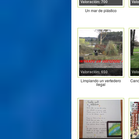
Valoración: 700
Valo
Un mar de plástico
Valoración: 650
Valo
Limpiando un vertedero
Cand
ilegal