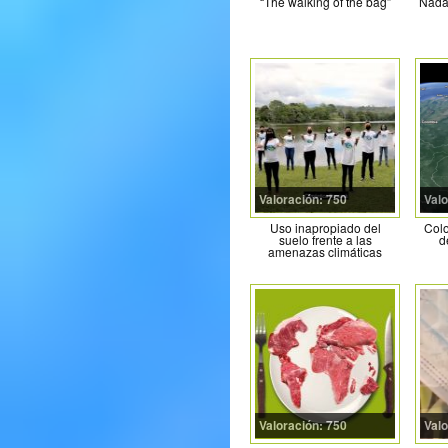
“The walking of the bag”
Nada
Valoración: 750
Valo
Uso inapropiado del
Colo
suelo frente a las
d
amenazas climáticas
Valoración: 750
Valo