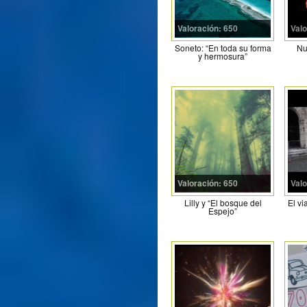
Valoración: 650
Valo
Soneto: “En toda su forma
Nu
y hermosura”
Valoración: 650
Valo
Lilly y “El bosque del
El vi
Espejo”