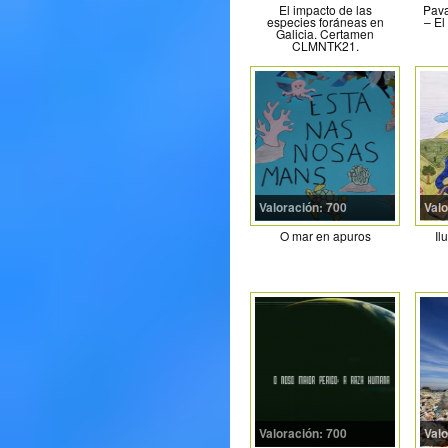
El impacto de las
Pava
especies foráneas en
– El
Galicia. Certamen
CLMNTK21.
Valoración: 700
Valo
O mar en apuros
Il
Valoración: 700
Valo