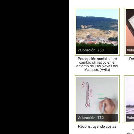
Valoración: 750
Valo
Percepción social sobre
¡De
cambio climático en el
entorno de Las Navas del
Marqués (Ávila)
Valoración: 750
Valo
Reconstruyendo costas
m
dur