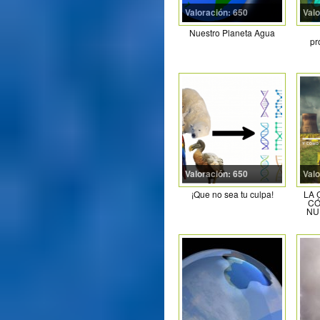
Valoración: 650
Valo
Nuestro Planeta Agua
pr
Valoración: 650
Valo
¡Que no sea tu culpa!
LA 
CÓ
NU