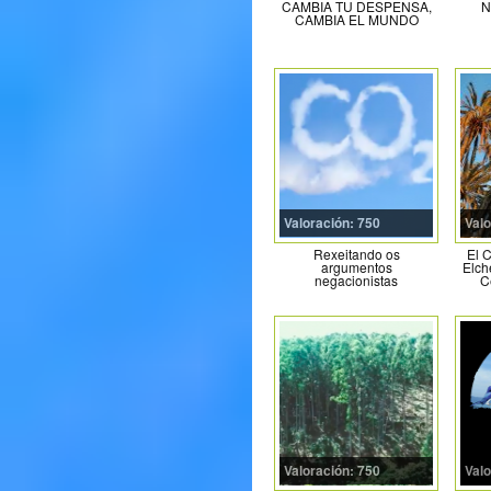
CAMBIA TU DESPENSA,
N
CAMBIA EL MUNDO
Valoración: 750
Valo
Rexeitando os
El 
argumentos
Elch
negacionistas
Ce
Valoración: 750
Valo