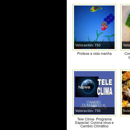
Valoración: 750
Valo
Protexe a vida mariña
Con
p
Valoración: 750
Valo
Tele Clima- Programa
Especial: Corona virus e
Cambio Climático