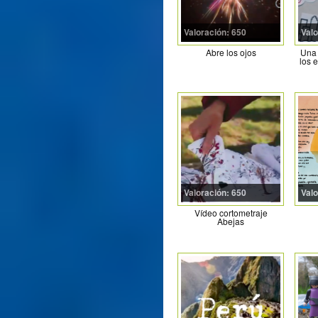
Valoración: 650
Valo
Abre los ojos
Una 
los e
Valoración: 650
Valo
Vídeo cortometraje
Abejas