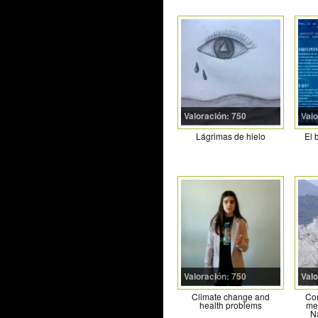
Valoración: 750
Valo
Lágrimas de hielo
El 
Valoración: 750
Valo
Climate change and
Con
health problems
me
N