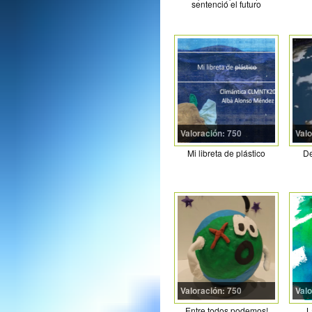
sentenció el futuro
Valoración: 750
Valo
Mi libreta de plástico
De
Valoración: 750
Valo
Entre todos podemos!
L