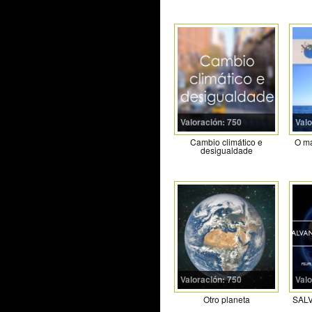
Valoración: 750
Valo
Cambio climático e
O ma
desigualdade
Valoración: 750
Valo
Otro planeta
SAL