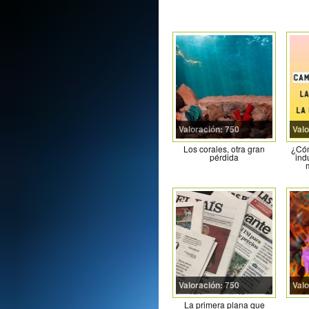
Valoración: 750
Valo
Los corales, otra gran
¿Cóm
pérdida
ind
Valoración: 750
Valo
La primera plana que