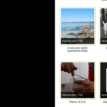
Valoración: 750
Valo
O eco dun grito:
queremos vida!
Valoración: 750
Valo
Tierra: S.O.S.
Ra