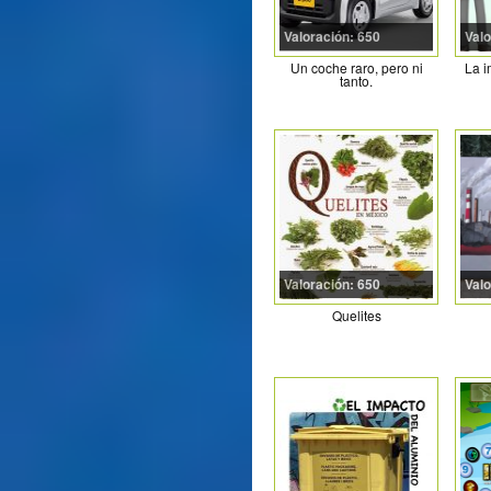
Valoración: 650
Valo
Un coche raro, pero ni
La i
tanto.
Valoración: 650
Valo
Quelites