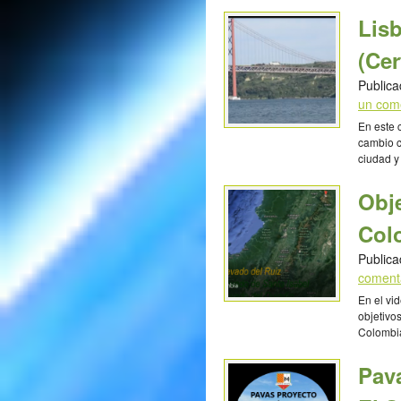
Mariano 
Lis
(Ce
Publica
un com
En este 
cambio c
ciudad y
(Mentor
Rebelo d
Obje
Institut
Col
Publica
coment
En el vi
objetivo
Colombia
clima, A
Carlota 
Pav
ESO y 1º
Colombi