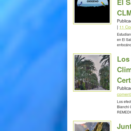
El 
CLM
Publica
|
11 Co
Estudian
en El Sa
enfocánd
de las P
nosotros
Los
Abigail 
Romero 
Clim
Landave
Cer
Publica
coment
Los efec
Bianchi 
REMEDIO
Jun