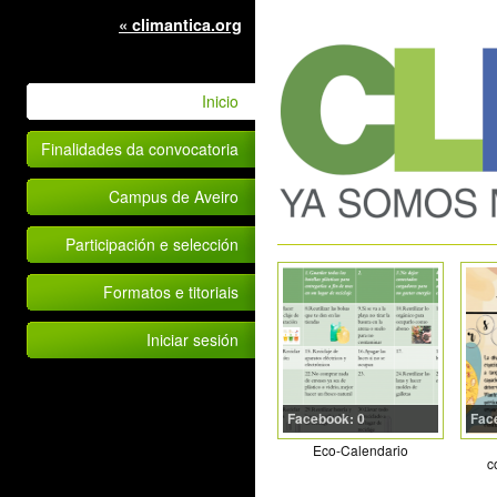
« climantica.org
Inicio
Finalidades da convocatoria
Campus de Aveiro
Participación e selección
Formatos e titoriais
Iniciar sesión
Facebook: 0
Fac
Eco-Calendario
c