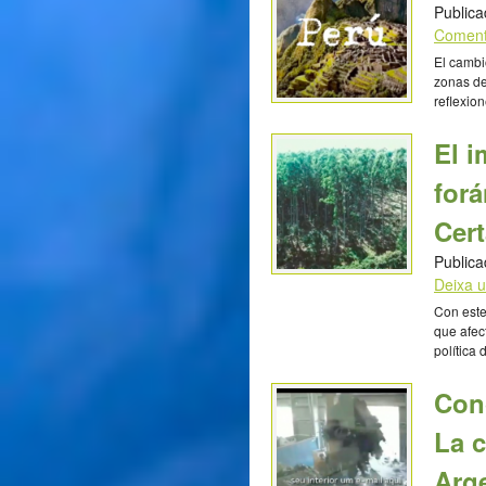
Publica
Coment
El cambio
zonas de
reflexio
ayudar a
que junt
El i
Colegio
forá
Cer
Publica
Deixa 
Con este
que afec
política
reiterad
plantaci
Conc
eucalipt
conlleva
La 
Arg