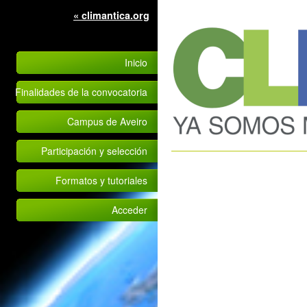
« climantica.org
Inicio
Finalidades de la convocatoria
Campus de Aveiro
Participación y selección
Formatos y tutoriales
Acceder