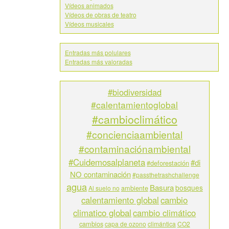
Vídeos animados
Vídeos de obras de teatro
Vídeos musicales
Entradas más polulares
Entradas más valoradas
#biodiversidad
#calentamientoglobal
#cambioclimático
#concienciaambiental
#contaminaciónambiental
#Cuidemosalplaneta
#di
#deforestación
NO contaminación
#passthetrashchallenge
agua
Basura
bosques
ambiente
Al suelo no
calentamiento global
cambio
climatico global
cambio climático
cambios
capa de ozono
climántica
CO2