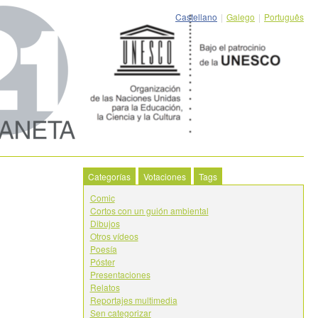
Castellano
|
Galego
|
Português
Categorías
Votaciones
Tags
Comic
Cortos con un guión ambiental
Dibujos
Otros vídeos
Poesía
Póster
Presentaciones
Relatos
Reportajes multimedia
Sen categorizar