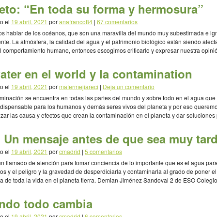
eto: “En toda su forma y hermosura”
o el
19 abril, 2021
por
anafranco84
|
67 comentarios
s hablar de los océanos, que son una maravilla del mundo muy subestimada e ig
nte. La atmósfera, la calidad del agua y el patrimonio biológico están siendo afec
l comportamiento humano, entonces escogimos criticarlo y expresar nuestra opini
Ana Luiza Franco Sofia Fainberg 2º Enseñanza Media (1º Bachillerato) Colégio Mi
s, São […]
ater en el world y la contamination
o el
19 abril, 2021
por
mafermejiareci
|
Deja un comentario
minación se encuentra en todas las partes del mundo y sobre todo en el agua que
indispensable para los humanos y demás seres vivos del planeta y por eso querem
izar las causa y efectos que crean la contaminación en el planeta y dar soluciones
 […]
 Un mensaje antes de que sea muy tar
o el
19 abril, 2021
por
cmadrid
|
5 comentarios
un llamado de atención para tomar conciencia de lo importante que es el agua para
vos y el peligro y la gravedad de desperdiciarla y contaminarla al grado de poner el
ia de toda la vida en el planeta tierra. Demian Jiménez Sandoval 2 de ESO Colegi
ndo todo cambia
o el
19 abril, 2021
por
cmadrid
|
6 comentarios