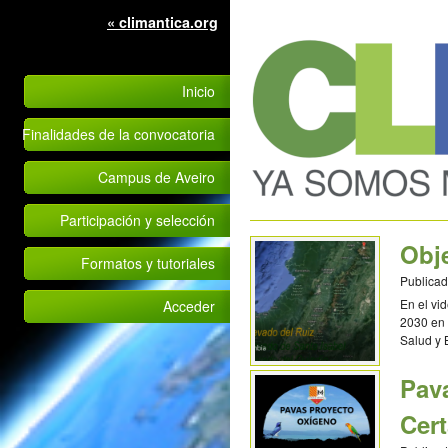
« climantica.org
Inicio
Finalidades de la convocatoria
Campus de Aveiro
Participación y selección
Obj
Formatos y tutoriales
Publicad
En el vi
Acceder
2030 en 
Salud y 
CCEE ‘Re
Pav
Cer