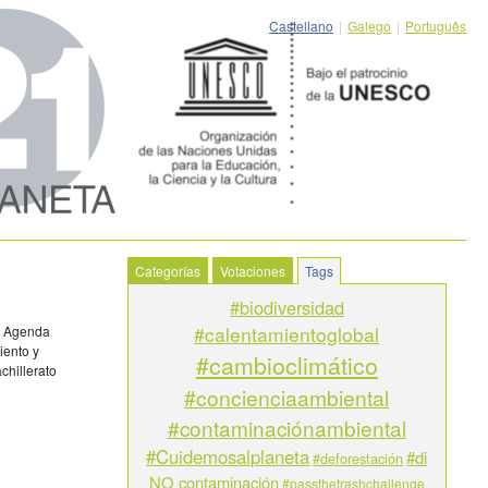
Castellano
|
Galego
|
Português
Categorías
Votaciones
Tags
#biodiversidad
#calentamientoglobal
la Agenda
iento y
#cambioclimático
chillerato
#concienciaambiental
#contaminaciónambiental
#Cuidemosalplaneta
#di
#deforestación
NO contaminación
#passthetrashchallenge