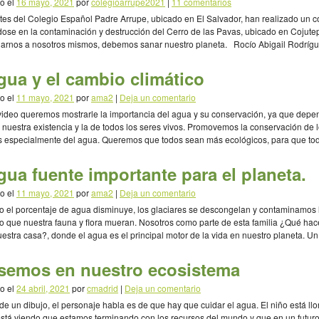
o el
16 mayo, 2021
por
colegioarrupe2021
|
11 comentarios
tes del Colegio Español Padre Arrupe, ubicado en El Salvador, han realizado un c
ose en la contaminación y destrucción del Cerro de las Pavas, ubicado en Cojute
arnos a nosotros mismos, debemos sanar nuestro planeta. Rocío Abigail Rodríg
 1°D (2004) Andrea Marisol Romero Sánchez 1°D (2006) José Manuel Rodríguez
rde 2°F […]
gua y el cambio climático
o el
11 mayo, 2021
por
ama2
|
Deja un comentario
video queremos mostrarle la importancia del agua y su conservación, ya que dep
a nuestra existencia y la de todos los seres vivos. Promovemos la conservación de 
s especialmente del agua. Queremos que todos sean más ecológicos, para que to
mos la gran biodiversidad. Yara Medina Karol Santana 3º de ESO CEBG La […]
gua fuente importante para el planeta.
o el
11 mayo, 2021
por
ama2
|
Deja un comentario
 el porcentaje de agua disminuye, los glaciares se descongelan y contaminamos l
 que nuestra fauna y flora mueran. Nosotros como parte de esta familia ¿Qué ha
uestra casa?, donde el agua es el principal motor de la vida en nuestro planeta. U
 hará que sea un […]
semos en nuestro ecosistema
o el
24 abril, 2021
por
cmadrid
|
Deja un comentario
 de un dibujo, el personaje habla es de que hay que cuidar el agua. El niño está ll
stá viendo que estamos terminando con los recursos del mundo y que en un futuro