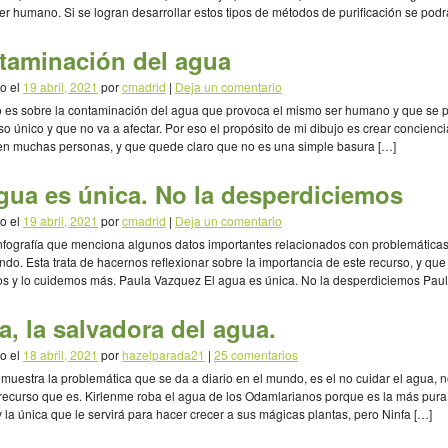
ser humano. Si se logran desarrollar estos tipos de métodos de purificación se podrá
r agua no potable y lograr un mejor […]
taminación del agua
o el
19 abril, 2021
por
cmadrid
|
Deja un comentario
o es sobre la contaminación del agua que provoca el mismo ser humano y que se 
so único y que no va a afectar. Por eso el propósito de mi dibujo es crear concienci
n muchas personas, y que quede claro que no es una simple basura […]
gua es única. No la desperdiciemos
o el
19 abril, 2021
por
cmadrid
|
Deja un comentario
nfografía que menciona algunos datos importantes relacionados con problemática
ndo. Esta trata de hacernos reflexionar sobre la importancia de este recurso, y que 
s y lo cuidemos más. Paula Vazquez El agua es única. No la desperdiciemos Pau
º de ESO Colegio Madrid (Ciudad de […]
a, la salvadora del agua.
o el
18 abril, 2021
por
hazelparada21
|
25 comentarios
 muestra la problemática que se da a diario en el mundo, es el no cuidar el agua, n
recurso que es. Kirlenme roba el agua de los Odamlarianos porque es la más pura
y la única que le servirá para hacer crecer a sus mágicas plantas, pero Ninfa […]