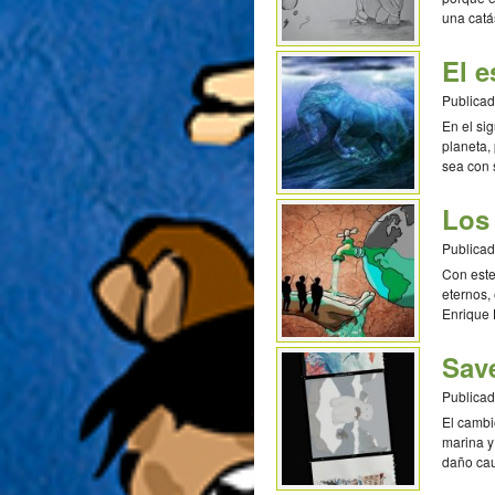
una catá
El e
Publicad
En el si
planeta,
sea con 
confiden
Los
Publicad
Con este
eternos,
Enrique
Arrupe (
Save
Publicad
El cambi
marina y 
daño cau
Daniela 