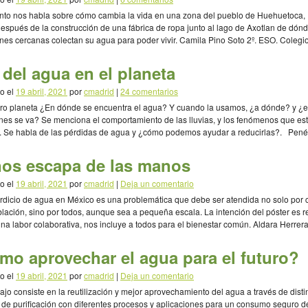
nto nos habla sobre cómo cambia la vida en una zona del pueblo de Huehuetoca,
espués de la construcción de una fábrica de ropa junto al lago de Axotlan de dónd
nes cercanas colectan su agua para poder vivir. Camila Pino Soto 2º. ESO. Colegi
co)
del agua en el planeta
o el
19 abril, 2021
por
cmadrid
|
24 comentarios
ro planeta ¿En dónde se encuentra el agua? Y cuando la usamos, ¿a dónde? y ¿
nes se va? Se menciona el comportamiento de las lluvias, y los fenómenos que e
. Se habla de las pérdidas de agua y ¿cómo podemos ayudar a reducirlas?. Penél
ojas 2° de […]
nos escapa de las manos
o el
19 abril, 2021
por
cmadrid
|
Deja un comentario
rdicio de agua en México es una problemática que debe ser atendida no solo por c
blación, sino por todos, aunque sea a pequeña escala. La intención del póster es 
una labor colaborativa, nos incluye a todos para el bienestar común. Aldara Herrera
[…]
mo aprovechar el agua para el futuro?
o el
19 abril, 2021
por
cmadrid
|
Deja un comentario
bajo consiste en la reutilización y mejor aprovechamiento del agua a través de disti
de purificación con diferentes procesos y aplicaciones para un consumo seguro d