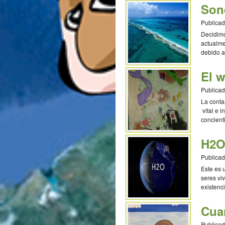
Son
Publicad
Decidimo
actualme
debido a
soneto. 
Cervante
El w
Publicad
La conta
vital e 
concient
de ella.
H2O
Publicad
Este es 
seres vi
existenc
[…]
Cua
Publicad