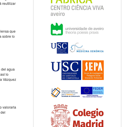
 reutilizar
piensa que
a sobre lo
s del agua
así lo
la Vázquez
o valorarla
 del