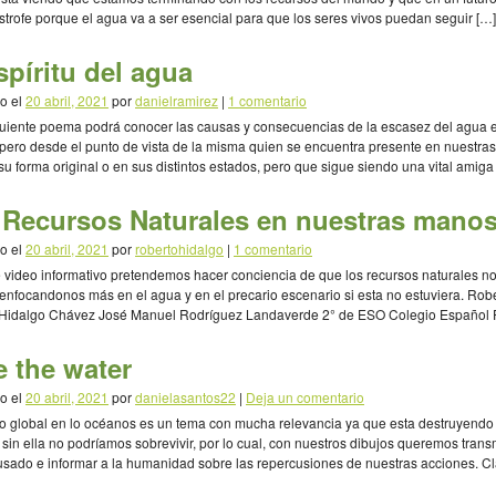
strofe porque el agua va a ser esencial para que los seres vivos puedan seguir […]
spíritu del agua
o el
20 abril, 2021
por
danielramirez
|
1 comentario
guiente poema podrá conocer las causas y consecuencias de la escasez del agua e
 pero desde el punto de vista de la misma quien se encuentra presente en nuestras
su forma original o en sus distintos estados, pero que sigue siendo una vital amiga
te. Daniel […]
 Recursos Naturales en nuestras mano
o el
20 abril, 2021
por
robertohidalgo
|
1 comentario
 video informativo pretendemos hacer conciencia de que los recursos naturales n
 enfocandonos más en el agua y en el precario escenario si esta no estuviera. Rob
 Hidalgo Chávez José Manuel Rodríguez Landaverde 2° de ESO Colegio Español 
El Salvador)
 the water
o el
20 abril, 2021
por
danielasantos22
|
Deja un comentario
o global en lo océanos es un tema con mucha relevancia ya que esta destruyendo 
sin ella no podríamos sobrevivir, por lo cual, con nuestros dibujos queremos transmi
sado e informar a la humanidad sobre las repercusiones de nuestras acciones. C
Santos Umaña Anne del Carmen Orellana Asencio 8º curso Colegio […]