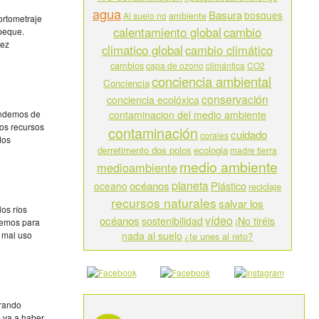
agua
Basura
bosques
ambiente
Al suelo no
ortometraje
calentamiento global
cambio
peque.
uez
climatico global
cambio climático
cambios
capa de ozono
climántica
CO2
conciencia ambiental
Conciencia
conservación
conciencia ecolóxica
endemos de
contaminacion del medio ambiente
los recursos
contaminación
cuidado
corales
dos
derretimento dos polos
ecologia
madre tierra
medio ambiente
medioambiente
planeta
océanos
Plástico
oceano
reciclaje
recursos naturales
salvar los
os ríos
vídeo
océanos
sostenibilidad
¡No tiréis
cemos para
n mal uso
nada al suelo
¿te unes al reto?
orando
 va a haber