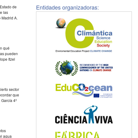
Entidades organizadoras:
 Estado de
e las
o Madrid A.
en qué
stas pueden
ope Itzel
ierto sector
recordar que
 García 4º
ntos
el agua