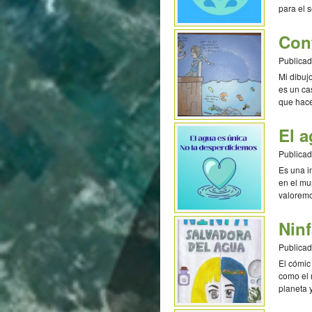
para el 
y utiliza
Con
Publicad
Mi dibuj
es un ca
que hace
El a
Publicad
Es una i
en el mu
valoremo
Tejeda 4
Ninf
Publicad
El cómic
como el 
planeta 