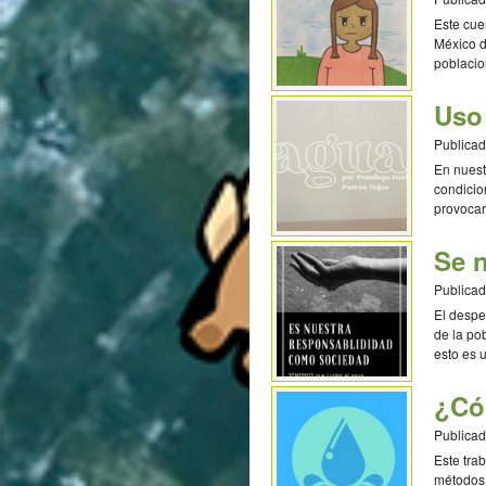
Este cue
México d
poblacio
C (Méxi
Uso 
Publicad
En nuest
condicio
provocar
Patrón R
Se 
Publicad
El despe
de la po
esto es 
de ESO 
¿Có
Publicad
Este tra
métodos 