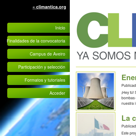
« climantica.org
Inicio
Finalidades de la convocatoria
Campus de Aveiro
Participación y selección
Ener
Formatos y tutoriales
Publicad
¡Hey tú! 
Acceder
bombas d
nuestra 
escuchad
La c
Publicad
Este pro