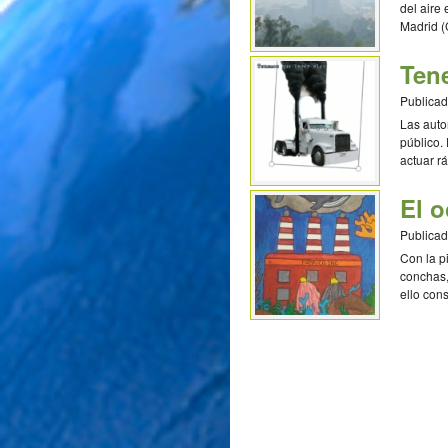
del aire
Madrid (
Ten
Publicad
Las auto
público.
actuar r
Colomb
El 
Publicad
Con la p
conchas,
ello con
Sigüenza