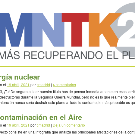
gía nuclear
o el
19 abril, 2021
por
cmadrid
|
4 comentarios
Si, ¡Tu! De seguro al leer nuestro título has de pensar inmediatamente en esas terri
estructoras durante la Segunda Guerra Mundial, pero no es lo que realmente pie
intención nunca sería destruir este planeta, todo lo contrario, lo más probable es q
o hablar acerca de las alternativas para […]
ontaminación en el Aire
o el
19 abril, 2021
por
cmadrid
|
Deja un comentario
yecto consiste en una infografía que analiza las principales afectaciones de la co