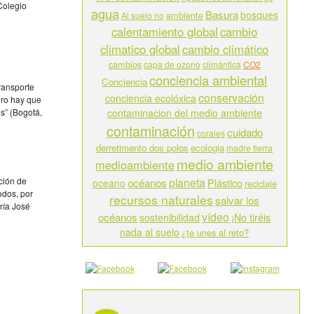
Colegio
agua
Basura
bosques
ambiente
Al suelo no
calentamiento global
cambio
climatico global
cambio climático
cambios
capa de ozono
climántica
CO2
conciencia ambiental
Conciencia
ransporte
conservación
conciencia ecolóxica
ero hay que
s” (Bogotá,
contaminacion del medio ambiente
contaminación
cuidado
corales
derretimento dos polos
ecologia
madre tierra
medio ambiente
medioambiente
ción de
planeta
océanos
Plástico
oceano
reciclaje
odos, por
recursos naturales
salvar los
ría José
vídeo
océanos
sostenibilidad
¡No tiréis
nada al suelo
¿te unes al reto?