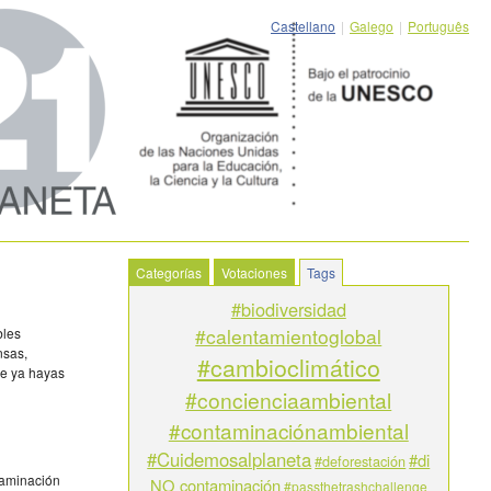
Castellano
|
Galego
|
Português
Categorías
Votaciones
Tags
#biodiversidad
#calentamientoglobal
bles
nsas,
#cambioclimático
ue ya hayas
#concienciaambiental
#contaminaciónambiental
#Cuidemosalplaneta
#di
#deforestación
ntaminación
NO contaminación
#passthetrashchallenge