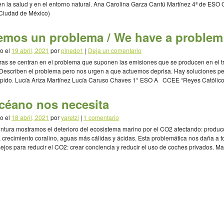
 en la salud y en el entorno natural. Ana Carolina Garza Cantú Martínez 4º de ESO 
Ciudad de México)
emos un problema / We have a problem
o el
19 abril, 2021
por
pinedo1
|
Deja un comentario
ras se centran en el problema que suponen las emisiones que se producen en el t
 Describen el problema pero nos urgen a que actuemos deprisa. Hay soluciones p
ápido. Lucía Ariza Martínez Lucía Caruso Chaves 1° ESO A CCEE “Reyes Católico
ia)
océano nos necesita
o el
18 abril, 2021
por
yaretzi
|
1 comentario
intura mostramos el deterioro del ecosistema marino por el CO2 afectando: produc
 crecimiento coralino, aguas más cálidas y ácidas. Esta problemática nos daña a t
sejos para reducir el CO2: crear conciencia y reducir el uso de coches privados. Ma
 López Camila Yaretzi Joachín Ramírez 2° año […]