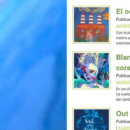
alternat
combustib
El 
ambiente
Fernando
Publica
coment
Con la p
marino p
crecimie
problemá
reducir 
Bla
coches p
Yaretzi 
cora
Publica
coment
En los ú
ha vuelt
del camb
una ilust
ilustrac
Out 
emociona
(2005) V
Publica
|
4 com