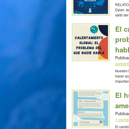
RELATO 
Dylan, t
saltó de
Dylan, n
preocupa
El c
cambiarí
Corpeño 
pro
hab
Publica
coment
Nuestro 
hacer qu
importan
acción d
nuestras
El 
planeta
Ángela M
ame
Publica
1 come
El cambi