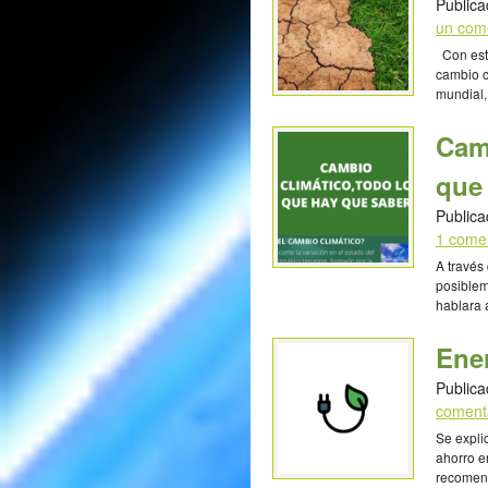
Publica
un com
Con este
cambio c
mundial,
los últi
ambienta
Cam
solucion
Camila [
que
Publica
1 come
A través
posiblem
hablara 
como se 
consecue
Ener
en los s
Publica
coment
Se expli
ahorro e
recomend