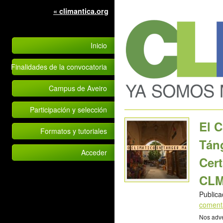
« climantica.org
Inicio
Finalidades de la convocatoria
Campus de Aveiro
Participación y selección
El 
Formatos y tutoriales
Tán
Acceder
Cert
CLM
Publica
coment
Nos adve