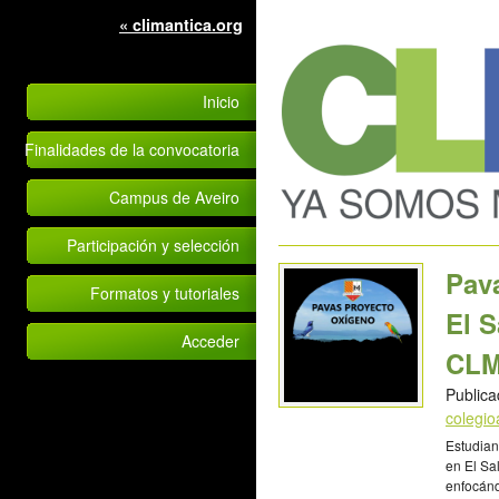
« climantica.org
Inicio
Finalidades de la convocatoria
Campus de Aveiro
Participación y selección
Pav
Formatos y tutoriales
El 
Acceder
CLM
Publica
colegi
Estudian
en El Sa
enfocánd