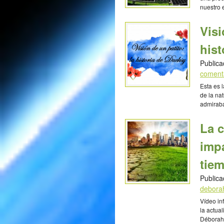
nuestro 
realista
existente
Visi
las conc
energías
hist
Publica
coment
Esta es 
de la nat
admiraba
empleand
material
La 
ambiente
Javier A
impa
tie
Publica
debora
Vídeo in
la actua
Déborah 