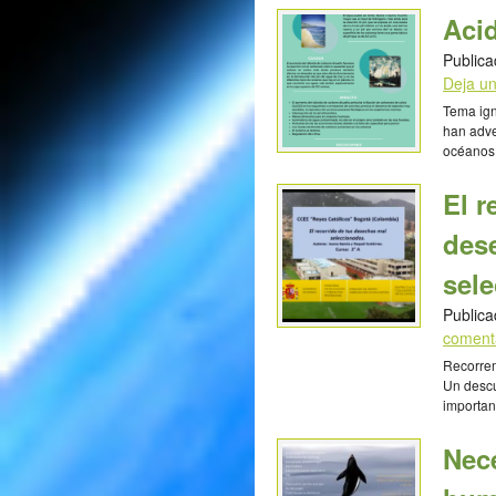
reducir 
Acid
coches p
Yaretzi 
Publica
Deja u
Tema ign
han adve
océanos 
los gase
tendría 
El r
darlo a 
Escolero
des
sel
Publica
coment
Recorrem
Un descu
importan
acciones
impacto 
Nec
Guzmán 
Católico