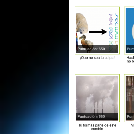
Puntuación: 650
Pun
¡Que no sea tu culpa!
Hast
no r
Puntuación: 650
Pun
Tú formas parte de este
M
cambio