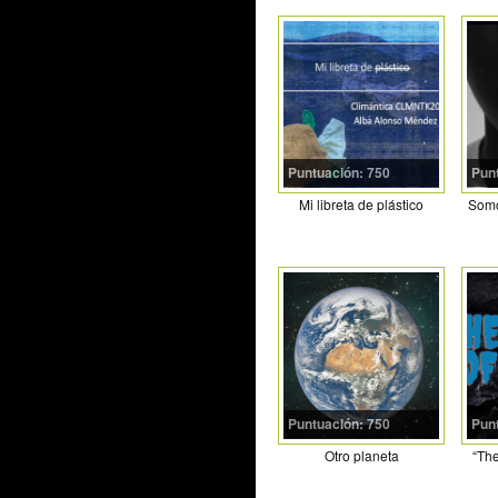
Puntuación: 750
Pun
Mi libreta de plástico
Somo
Puntuación: 750
Pun
Otro planeta
“The