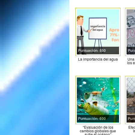
Puntuación: 650
Pun
La importancia del agua
Una 
los e
Puntuación: 600
Pun
“Evaluación de los
Efec
cambios globales que
i
sufre el océano”