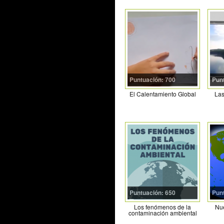
Puntuación: 700
Pun
El Calentamiento Global
Las
Puntuación: 650
Pun
Los fenómenos de la
Nue
contaminación ambiental