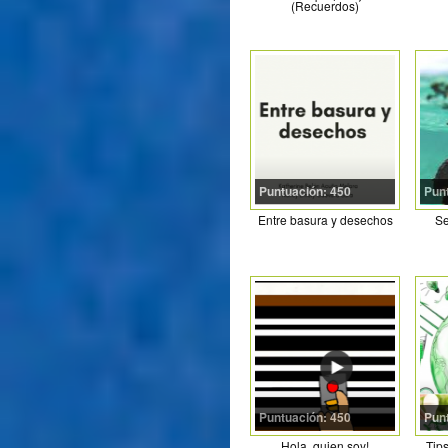
(Recuerdos)
Puntuación: 450
Pun
Entre basura y desechos
Se
Puntuación: 450
Pun
Hola, quien soy!
Tips