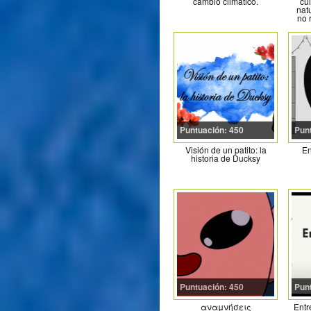
cambio climático.
cu
nat
no 
Puntuación: 450
Pun
Visión de un patito: la
En
historia de Ducksy
Puntuación: 450
Pun
αναμνήσεις
Entr