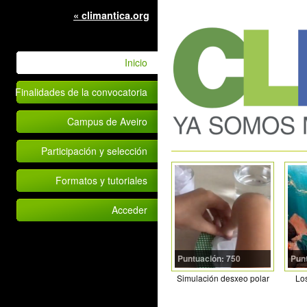
« climantica.org
Inicio
Finalidades de la convocatoria
Campus de Aveiro
Participación y selección
Formatos y tutoriales
Acceder
Puntuación: 750
Pun
Simulación desxeo polar
Los