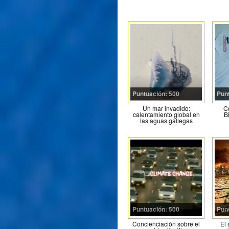
Puntuación: 500
Pun
Un mar invadido:
C
calentamiento global en
B
las aguas gallegas
Puntuación: 500
Pun
Concienciación sobre el
El