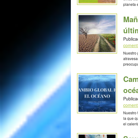
planeta 
las mism
vida par
Mañ
para fre
Galindo 
últi
Publica
coment
Nuestro 
atravesa
preocupac
crecer v
nosotres
Cam
podemos
regalara
océ
Publica
coment
Nuestro 
la que q
el calen
es neces
vida en 