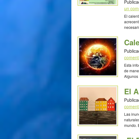
Publica
un com
El calen
acrecent
necesari
las que
López P
Cal
año de b
Soyapang
Publica
coment
Esta inf
de maner
Algunos 
atmosfér
efecto i
El A
global y
efecto, 
Publica
coment
Las inun
naturale
mundo. E
en disti
hasta in