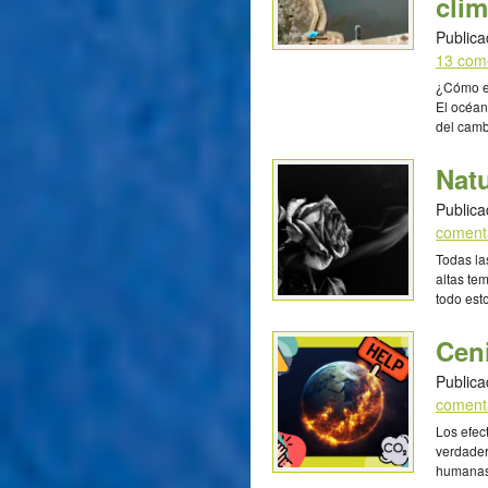
clim
Publica
13 com
¿Cómo el
El océan
del camb
carbono 
efecto i
Natu
perjudic
aumento 
Publica
coment
Todas la
altas te
todo est
Paulina 
Madrid (
Cen
Publica
coment
Los efec
verdader
humanas 