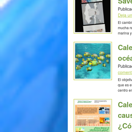
Save
Kimberly
Publica
Deja u
El cambi
mucha re
marina y 
nuestros
informar
Cale
nuestras
del Carm
océ
Publica
coment
El objet
que es e
centro e
entender
peces. L
Cale
oceánica
cau
¿Có